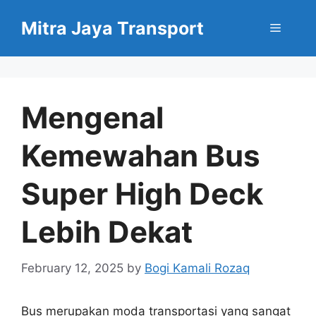
Skip
Mitra Jaya Transport
to
Menu
content
Mengenal
Kemewahan Bus
Super High Deck
Lebih Dekat
February 12, 2025
by
Bogi Kamali Rozaq
Bus merupakan moda transportasi yang sangat