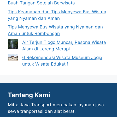
Buah Tangan Setelah Berwisata
Tips Keamanan dan Tips Menyewa Bus Wisata
yang Nyaman dan Aman
Tips Menyewa Bus Wisata yang Nyaman dan
Aman untuk Rombongan
Air Terjun Tlogo Muncar, Pesona Wisata
Alam di Lereng Merapi
6 Rekomendasi Wisata Museum Jogja
untuk Wisata Edukatif
Tentang Kami
Mitra Jaya Transport merupakan layanan jasa
sewa tranportasi dan alat berat.