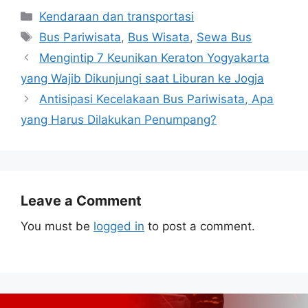
Categories
Kendaraan dan transportasi
Tags
Bus Pariwisata
,
Bus Wisata
,
Sewa Bus
Mengintip 7 Keunikan Keraton Yogyakarta
yang Wajib Dikunjungi saat Liburan ke Jogja
Antisipasi Kecelakaan Bus Pariwisata, Apa
yang Harus Dilakukan Penumpang?
Leave a Comment
You must be
logged in
to post a comment.