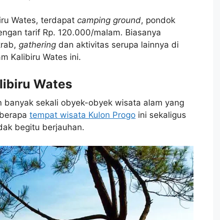
biru Wates, terdapat
camping ground
, pondok
engan tarif Rp. 120.000/malam. Biasanya
krab,
gathering
dan aktivitas serupa lainnya di
am Kalibiru Wates ini.
libiru Wates
 banyak sekali obyek-obyek wisata alam yang
eberapa
tempat wisata Kulon Progo
ini sekaligus
dak begitu berjauhan.