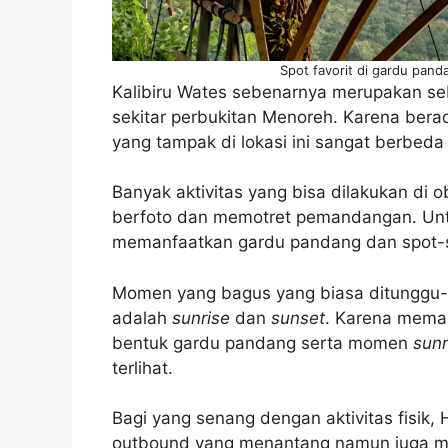
Spot favorit di gardu pand
Kalibiru Wates sebenarnya merupakan se
sekitar perbukitan Menoreh. Karena berad
yang tampak di lokasi ini sangat berbeda
Banyak aktivitas yang bisa dilakukan di ob
berfoto dan memotret pemandangan. Untuk
memanfaatkan gardu pandang dan spot-sp
Momen yang bagus yang biasa ditunggu-t
adalah
sunrise
dan
sunset
. Karena mema
bentuk gardu pandang serta momen
sunr
terlihat.
Bagi yang senang dengan aktivitas fisik
outbound yang menantang namun juga me