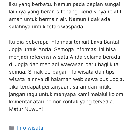
liku yang berbatu. Namun pada bagian sungai
lainnya yang berarus tenang, kondisinya relatif
aman untuk bermain air. Namun tidak ada
salahnya untuk tetap waspada.
Itu dia beberapa informasi terkait Lava Bantal
Jogja untuk Anda. Semoga informasi ini bisa
menjadi referensi wisata Anda selama berada
di Jogja dan menjadi wawasan baru bagi kita
semua. Simak berbagai info wisata dan tips
wisata lainnya di halaman web sewa bus Jogja.
Jika terdapat pertanyaan, saran dan kritik,
jangan ragu untuk menyapa kami melalui kolom
komentar atau nomor kontak yang tersedia.
Matur Nuwun!
Categories
Info wisata