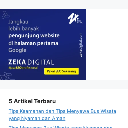
5 Artikel Terbaru
Tips Keamanan dan Tips Menyewa Bus Wisata
yang Nyaman dan Aman
Tips Menyewa Bus Wisata yang Nyaman dan