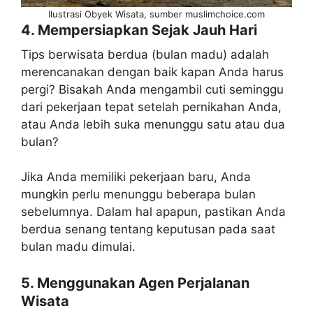
Ilustrasi Obyek Wisata, sumber muslimchoice.com
4. Mempersiapkan Sejak Jauh Hari
Tips berwisata berdua (bulan madu) adalah
merencanakan dengan baik kapan Anda harus
pergi? Bisakah Anda mengambil cuti seminggu
dari pekerjaan tepat setelah pernikahan Anda,
atau Anda lebih suka menunggu satu atau dua
bulan?
Jika Anda memiliki pekerjaan baru, Anda
mungkin perlu menunggu beberapa bulan
sebelumnya. Dalam hal apapun, pastikan Anda
berdua senang tentang keputusan pada saat
bulan madu dimulai.
5. Menggunakan Agen Perjalanan
Wisata