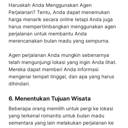
Haruskah Anda Menggunakan Agen
Perjalanan? Tentu, Anda dapat menemukan
harga menarik secara online tetapi Anda juga
harus mempertimbangkan menggunakan agen
perjalanan untuk membantu Anda
merencanakan bulan madu yang sempurna.
Agen perjalanan Anda mungkin sebenarnya
telah mengunjungi lokasi yang ingin Anda lihat.
Mereka dapat memberi Anda informasi
mengenai tempat tinggal, dan apa yang harus
dihindari.
6. Menentukan Tujuan Wisata
Beberapa orang memilih untuk pergi ke lokasi
yang terkenal romantis untuk bulan madu
sementara yang lain melakukan perjalanan ke