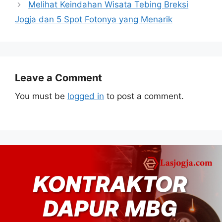
Melihat Keindahan Wisata Tebing Breksi
Jogja dan 5 Spot Fotonya yang Menarik
Leave a Comment
You must be
logged in
to post a comment.