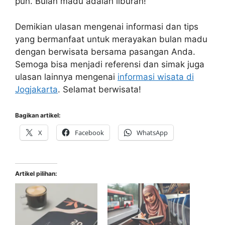
pun. Bulan madu adalah liburan!
Demikian ulasan mengenai informasi dan tips
yang bermanfaat untuk merayakan bulan madu
dengan berwisata bersama pasangan Anda.
Semoga bisa menjadi referensi dan simak juga
ulasan lainnya mengenai
informasi wisata di
Jogjakarta
. Selamat berwisata!
Bagikan artikel:
X
Facebook
WhatsApp
Artikel pilihan: