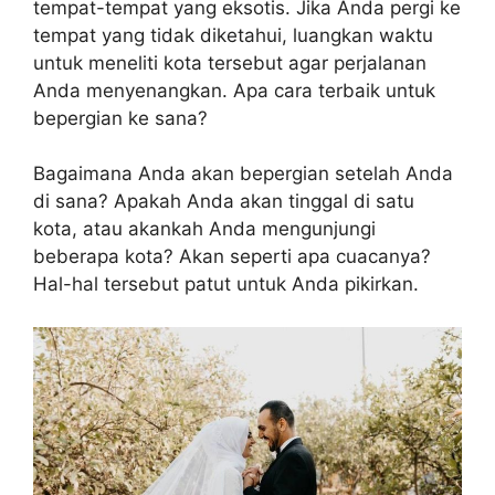
tempat-tempat yang eksotis. Jika Anda pergi ke
tempat yang tidak diketahui, luangkan waktu
untuk meneliti kota tersebut agar perjalanan
Anda menyenangkan. Apa cara terbaik untuk
bepergian ke sana?
Bagaimana Anda akan bepergian setelah Anda
di sana? Apakah Anda akan tinggal di satu
kota, atau akankah Anda mengunjungi
beberapa kota? Akan seperti apa cuacanya?
Hal-hal tersebut patut untuk Anda pikirkan.