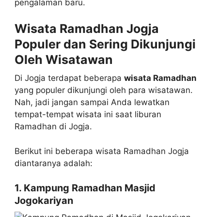
pengalaman baru.
Wisata Ramadhan Jogja
Populer dan Sering Dikunjungi
Oleh Wisatawan
Di Jogja terdapat beberapa
wisata Ramadhan
yang populer dikunjungi oleh para wisatawan.
Nah, jadi jangan sampai Anda lewatkan
tempat-tempat wisata ini saat liburan
Ramadhan di Jogja.
Berikut ini beberapa wisata Ramadhan Jogja
diantaranya adalah:
1. Kampung Ramadhan Masjid
Jogokariyan