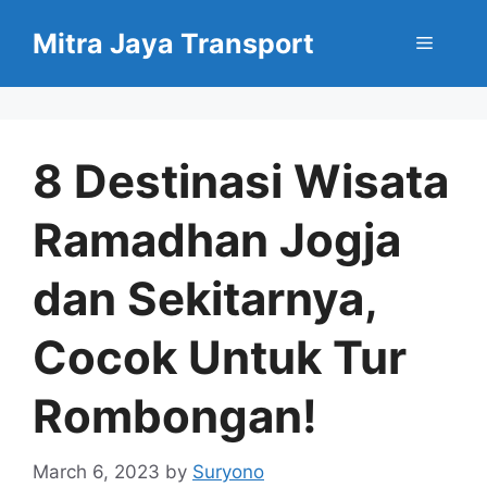
Skip
Mitra Jaya Transport
to
Menu
content
8 Destinasi Wisata
Ramadhan Jogja
dan Sekitarnya,
Cocok Untuk Tur
Rombongan!
March 6, 2023
by
Suryono