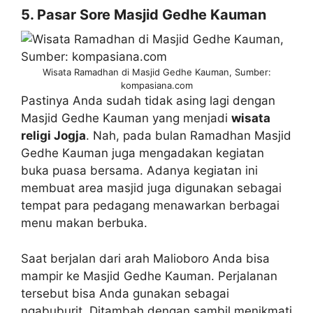
5. Pasar Sore Masjid Gedhe Kauman
Wisata Ramadhan di Masjid Gedhe Kauman, Sumber:
kompasiana.com
Pastinya Anda sudah tidak asing lagi dengan
Masjid Gedhe Kauman yang menjadi
wisata
religi Jogja
. Nah, pada bulan Ramadhan Masjid
Gedhe Kauman juga mengadakan kegiatan
buka puasa bersama. Adanya kegiatan ini
membuat area masjid juga digunakan sebagai
tempat para pedagang menawarkan berbagai
menu makan berbuka.
Saat berjalan dari arah Malioboro Anda bisa
mampir ke Masjid Gedhe Kauman. Perjalanan
tersebut bisa Anda gunakan sebagai
ngabuburit. Ditambah dengan sambil menikmati