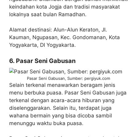
keindahan kota Jogja dan tradisi masyarakat
lokalnya saat bulan Ramadhan.
Alamat destinasi: Alun-Alun Keraton, Jl.
Kauman, Ngupasan, Kec. Gondomanan, Kota
Yogyakarta, DI Yogyakarta.
6. Pasar Seni Gabusan
Pasar Seni Gabusan, Sumber: pergiyuk.com
Selain terkenal menawarkan beragam jenis
menu berbuka puasa. Pasar Seni Gabusan juga
terkenal dengan acara-acara hiburan yang
diselenggarakan. Selain itu, terdapat juga
wahana bermain yang bisa dicoba sambil
menunggu waktu buka puasa.