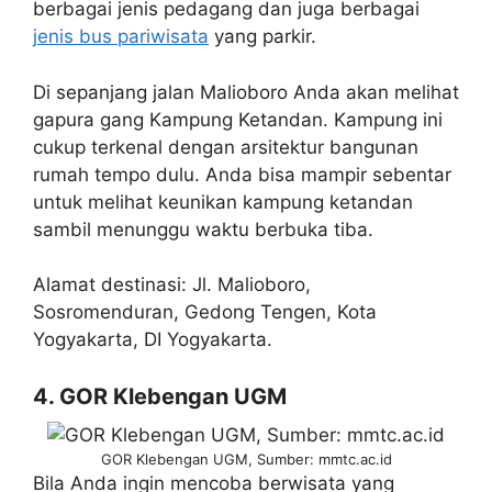
berbagai jenis pedagang dan juga berbagai
jenis bus pariwisata
yang parkir.
Di sepanjang jalan Malioboro Anda akan melihat
gapura gang Kampung Ketandan. Kampung ini
cukup terkenal dengan arsitektur bangunan
rumah tempo dulu. Anda bisa mampir sebentar
untuk melihat keunikan kampung ketandan
sambil menunggu waktu berbuka tiba.
Alamat destinasi: Jl. Malioboro,
Sosromenduran, Gedong Tengen, Kota
Yogyakarta, DI Yogyakarta.
4. GOR Klebengan UGM
GOR Klebengan UGM, Sumber: mmtc.ac.id
Bila Anda ingin mencoba berwisata yang