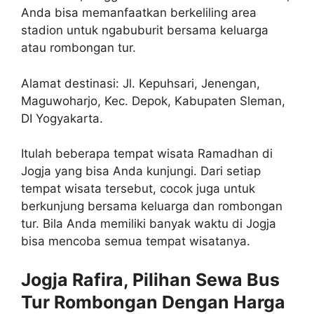
Anda bisa memanfaatkan berkeliling area
stadion untuk ngabuburit bersama keluarga
atau rombongan tur.
Alamat destinasi: Jl. Kepuhsari, Jenengan,
Maguwoharjo, Kec. Depok, Kabupaten Sleman,
DI Yogyakarta.
Itulah beberapa tempat wisata Ramadhan di
Jogja yang bisa Anda kunjungi. Dari setiap
tempat wisata tersebut, cocok juga untuk
berkunjung bersama keluarga dan rombongan
tur. Bila Anda memiliki banyak waktu di Jogja
bisa mencoba semua tempat wisatanya.
Jogja Rafira, Pilihan Sewa Bus
Tur Rombongan Dengan Harga