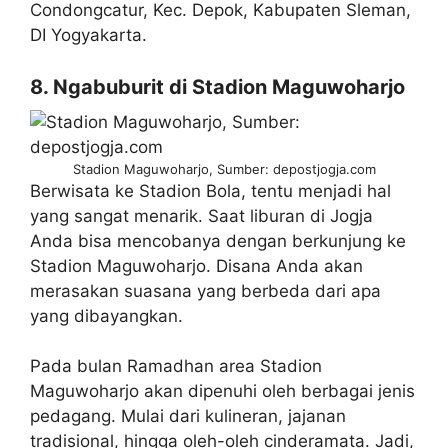
Condongcatur, Kec. Depok, Kabupaten Sleman,
DI Yogyakarta.
8. Ngabuburit di Stadion Maguwoharjo
Stadion Maguwoharjo, Sumber: depostjogja.com
Berwisata ke Stadion Bola, tentu menjadi hal
yang sangat menarik. Saat liburan di Jogja
Anda bisa mencobanya dengan berkunjung ke
Stadion Maguwoharjo. Disana Anda akan
merasakan suasana yang berbeda dari apa
yang dibayangkan.
Pada bulan Ramadhan area Stadion
Maguwoharjo akan dipenuhi oleh berbagai jenis
pedagang. Mulai dari kulineran, jajanan
tradisional, hingga oleh-oleh cinderamata. Jadi,