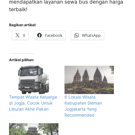
mendapatkan layanan sewa bus dengan harga
terbaik!
Bagikan artikel:
X
Facebook
WhatsApp
Artikel pilihan:
Tempat Wisata Keluarga
6 Lokasi Wisata
di Jogja, Cocok Untuk
Kabupaten Sleman
Liburan Akhir Pekan
Jogjakarta Yang
Recommended