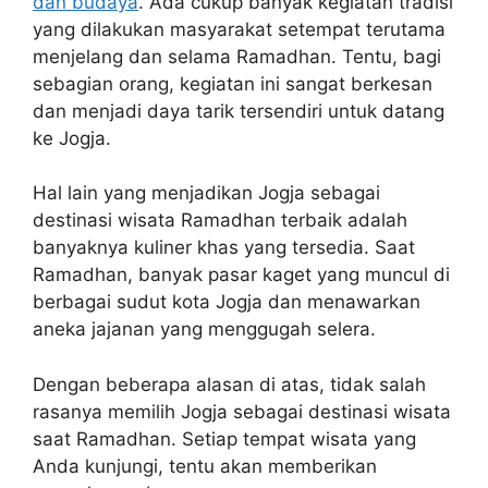
dan budaya
. Ada cukup banyak kegiatan tradisi
yang dilakukan masyarakat setempat terutama
menjelang dan selama Ramadhan. Tentu, bagi
sebagian orang, kegiatan ini sangat berkesan
dan menjadi daya tarik tersendiri untuk datang
ke Jogja.
Hal lain yang menjadikan Jogja sebagai
destinasi wisata Ramadhan terbaik adalah
banyaknya kuliner khas yang tersedia. Saat
Ramadhan, banyak pasar kaget yang muncul di
berbagai sudut kota Jogja dan menawarkan
aneka jajanan yang menggugah selera.
Dengan beberapa alasan di atas, tidak salah
rasanya memilih Jogja sebagai destinasi wisata
saat Ramadhan. Setiap tempat wisata yang
Anda kunjungi, tentu akan memberikan