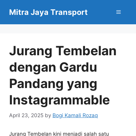
Skip
Mitra Jaya Transport
to
Menu
content
Jurang Tembelan
dengan Gardu
Pandang yang
Instagrammable
April 23, 2025
by
Bogi Kamali Rozaq
Jurang Tembelan kini menjadi salah satu