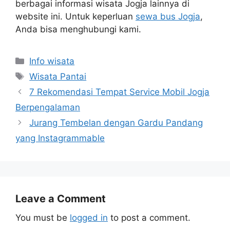
berbagai informasi wisata Jogja lainnya di
website ini. Untuk keperluan
sewa bus Jogja
,
Anda bisa menghubungi kami.
Categories
Info wisata
Tags
Wisata Pantai
7 Rekomendasi Tempat Service Mobil Jogja
Berpengalaman
Jurang Tembelan dengan Gardu Pandang
yang Instagrammable
Leave a Comment
You must be
logged in
to post a comment.