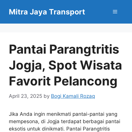
Skip
Mitra Jaya Transport
to
Menu
content
Pantai Parangtritis
Jogja, Spot Wisata
Favorit Pelancong
April 23, 2025
by
Bogi Kamali Rozaq
Jika Anda ingin menikmati pantai-pantai yang
mempesona, di Jogja terdapat berbagai pantai
eksotis untuk dinikmati. Pantai Parangtritis