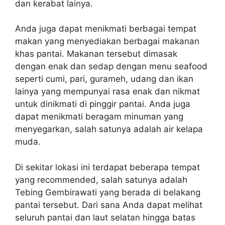
dan kerabat lainya.
Anda juga dapat menikmati berbagai tempat
makan yang menyediakan berbagai makanan
khas pantai. Makanan tersebut dimasak
dengan enak dan sedap dengan menu seafood
seperti cumi, pari, gurameh, udang dan ikan
lainya yang mempunyai rasa enak dan nikmat
untuk dinikmati di pinggir pantai. Anda juga
dapat menikmati beragam minuman yang
menyegarkan, salah satunya adalah air kelapa
muda.
Di sekitar lokasi ini terdapat beberapa tempat
yang recommended, salah satunya adalah
Tebing Gembirawati yang berada di belakang
pantai tersebut. Dari sana Anda dapat melihat
seluruh pantai dan laut selatan hingga batas