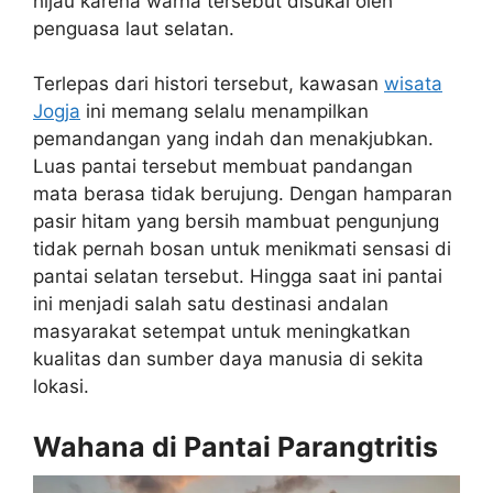
hijau karena warna tersebut disukai oleh
penguasa laut selatan.
Terlepas dari histori tersebut, kawasan
wisata
Jogja
ini memang selalu menampilkan
pemandangan yang indah dan menakjubkan.
Luas pantai tersebut membuat pandangan
mata berasa tidak berujung. Dengan hamparan
pasir hitam yang bersih mambuat pengunjung
tidak pernah bosan untuk menikmati sensasi di
pantai selatan tersebut. Hingga saat ini pantai
ini menjadi salah satu destinasi andalan
masyarakat setempat untuk meningkatkan
kualitas dan sumber daya manusia di sekita
lokasi.
Wahana di Pantai Parangtritis