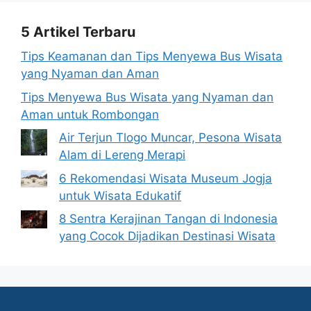
5 Artikel Terbaru
Tips Keamanan dan Tips Menyewa Bus Wisata
yang Nyaman dan Aman
Tips Menyewa Bus Wisata yang Nyaman dan
Aman untuk Rombongan
Air Terjun Tlogo Muncar, Pesona Wisata
Alam di Lereng Merapi
6 Rekomendasi Wisata Museum Jogja
untuk Wisata Edukatif
8 Sentra Kerajinan Tangan di Indonesia
yang Cocok Dijadikan Destinasi Wisata