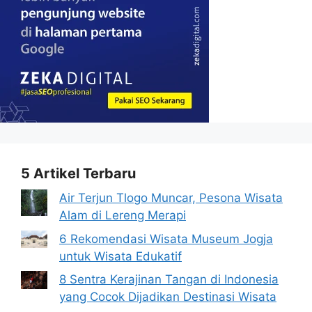
5 Artikel Terbaru
Air Terjun Tlogo Muncar, Pesona Wisata
Alam di Lereng Merapi
6 Rekomendasi Wisata Museum Jogja
untuk Wisata Edukatif
8 Sentra Kerajinan Tangan di Indonesia
yang Cocok Dijadikan Destinasi Wisata