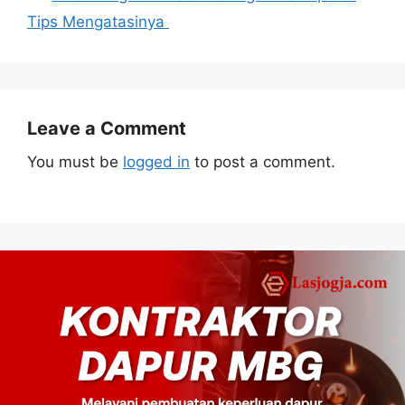
negara besar. Karena
Tips Mengatasinya
dengan kapasitanya
yang jauh lebih…
Leave a Comment
You must be
logged in
to post a comment.