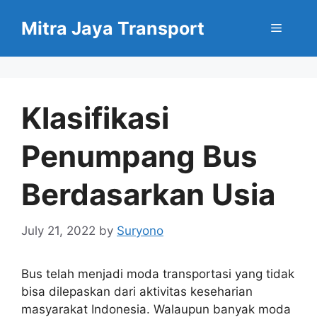
Skip
Mitra Jaya Transport
to
Menu
content
Klasifikasi
Penumpang Bus
Berdasarkan Usia
July 21, 2022
by
Suryono
Bus telah menjadi moda transportasi yang tidak
bisa dilepaskan dari aktivitas keseharian
masyarakat Indonesia. Walaupun banyak moda