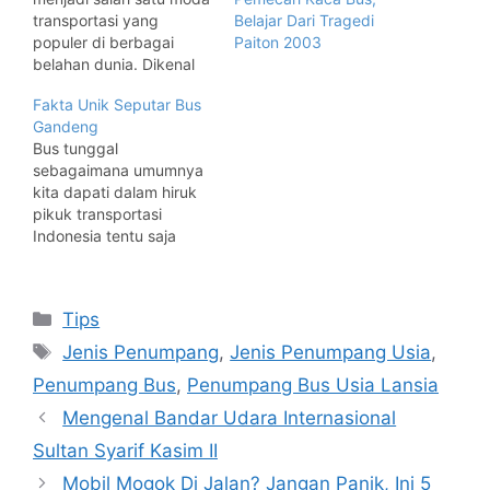
transportasi yang
Belajar Dari Tragedi
populer di berbagai
Paiton 2003
belahan dunia. Dikenal
dengan desainnya yang
Fakta Unik Seputar Bus
unik, kapasitas bus
Gandeng
double decker ini juga
Bus tunggal
terhitung lebih besar
sebagaimana umumnya
daripada bus
kita dapati dalam hiruk
konvensional. Dalam
pikuk transportasi
artikel ini, kita akan
Indonesia tentu saja
membahas tentang
sudah sudah sangat
kapasitas bus double
familiar di tengah-
decker serta beberapa
tengah masyarakat
kelebihan yang dimiliki
Categories
Tips
Indonesia. Tapi apakah
oleh bus…
demikian halnya dengan
Tags
Jenis Penumpang
,
Jenis Penumpang Usia
,
keberadaan bus
Penumpang Bus
,
Penumpang Bus Usia Lansia
gandeng atau bus
tempel? Bus gandeng
Mengenal Bandar Udara Internasional
bisa kita jumpai di
Sultan Syarif Kasim II
banyak negara-negara
maju atau negara-
Mobil Mogok Di Jalan? Jangan Panik, Ini 5