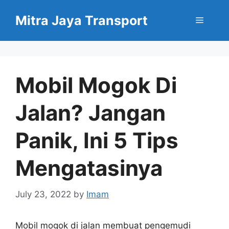
Skip
Mitra Jaya Transport
to
Menu
content
Mobil Mogok Di
Jalan? Jangan
Panik, Ini 5 Tips
Mengatasinya
July 23, 2022
by
Imam
Mobil mogok di jalan membuat pengemudi