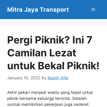
Skip
Mitra Jaya Transport
to
Menu
content
Pergi Piknik? Ini 7
Camilan Lezat
untuk Bekal Piknik!
January 10, 2022
by
Basith Alfa
Akhir pekan menjadi waktu yang tepat untuk
piknik bersama keluarga tercinta. Setelah
suntuk memikirkan pekerjaan juga sederet