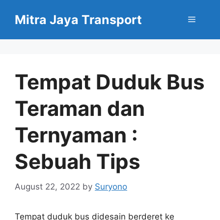
Skip
Mitra Jaya Transport
to
Menu
content
Tempat Duduk Bus
Teraman dan
Ternyaman :
Sebuah Tips
August 22, 2022
by
Suryono
Tempat duduk bus didesain berderet ke