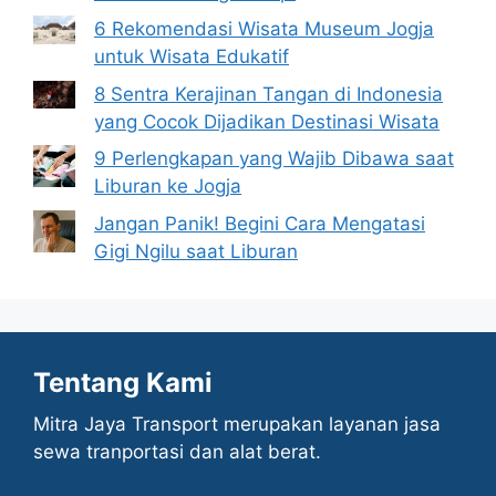
6 Rekomendasi Wisata Museum Jogja
untuk Wisata Edukatif
8 Sentra Kerajinan Tangan di Indonesia
yang Cocok Dijadikan Destinasi Wisata
9 Perlengkapan yang Wajib Dibawa saat
Liburan ke Jogja
Jangan Panik! Begini Cara Mengatasi
Gigi Ngilu saat Liburan
Tentang Kami
Mitra Jaya Transport merupakan layanan jasa
sewa tranportasi dan alat berat.