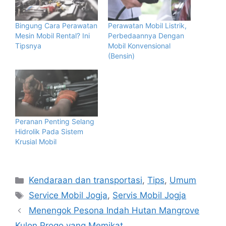
Bingung Cara Perawatan
Perawatan Mobil Listrik,
Mesin Mobil Rental? Ini
Perbedaannya Dengan
Tipsnya
Mobil Konvensional
(Bensin)
Peranan Penting Selang
Hidrolik Pada Sistem
Krusial Mobil
Categories
Kendaraan dan transportasi
,
Tips
,
Umum
Tags
Service Mobil Jogja
,
Servis Mobil Jogja
Menengok Pesona Indah Hutan Mangrove
Kulon Progo yang Memikat