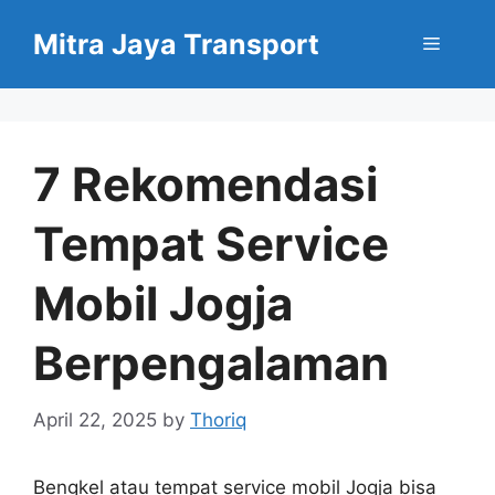
Skip
Mitra Jaya Transport
to
Menu
content
7 Rekomendasi
Tempat Service
Mobil Jogja
Berpengalaman
April 22, 2025
by
Thoriq
Bengkel atau tempat service mobil Jogja bisa